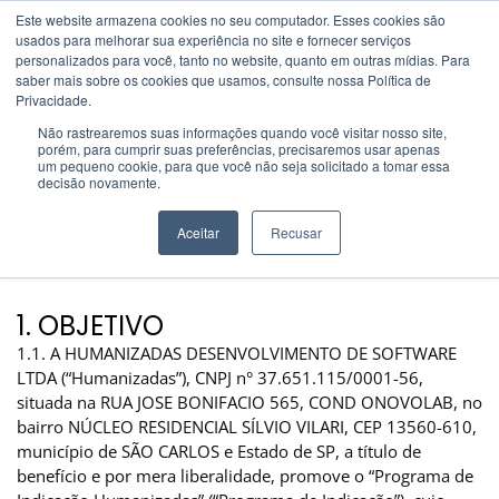
Este website armazena cookies no seu computador. Esses cookies são
usados ​​para melhorar sua experiência no site e fornecer serviços
personalizados para você, tanto no website, quanto em outras mídias. Para
saber mais sobre os cookies que usamos, consulte nossa Política de
Regulamento do Programa de
> Regulamento
Privacidade.
Indicações da Humanizadas
Indicações
Não rastrearemos suas informações quando você visitar nosso site,
porém, para cumprir suas preferências, precisaremos usar apenas
Regulamento
um pequeno cookie, para que você não seja solicitado a tomar essa
decisão novamente.
Indicações
Aceitar
Recusar
1. OBJETIVO
1.1. A HUMANIZADAS DESENVOLVIMENTO DE SOFTWARE
LTDA (“Humanizadas”), CNPJ n° 37.651.115/0001-56,
situada na RUA JOSE BONIFACIO 565, COND ONOVOLAB, no
bairro NÚCLEO RESIDENCIAL SÍLVIO VILARI, CEP 13560-610,
município de SÃO CARLOS e Estado de SP, a título de
benefício e por mera liberalidade, promove o “Programa de